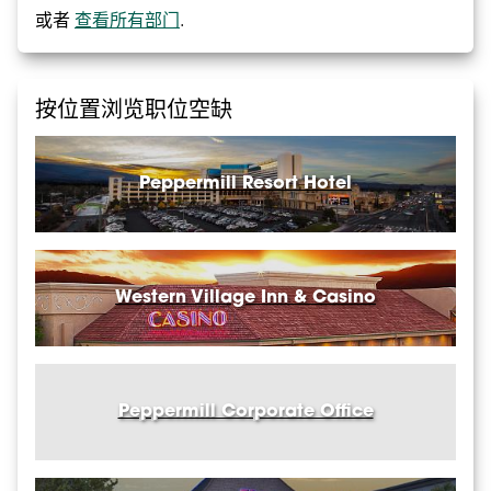
或者
查看所有部门
.
Laundry
Passport Rewards
按位置浏览职位空缺
Poker
Pool & Fitness
Peppermill Resort Hotel
Reservations
Retail
Western Village Inn & Casino
Sales
Security
Slots
Peppermill Corporate Office
Spa
Sportsbook