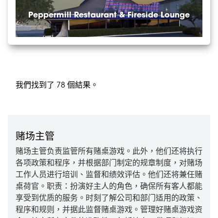
Stewarding
Peppermill Restaurant & Fireside Lounge
Table Games
Technical Services
Transportation
我們找到了 78 個結果。
赌场主管
赌场主管负责监管所有赌桌游戏。此外，他们还将执行
各项政策和程序，并根据部门制定的规章制度，对赌场
工作人员进行培训、监督和绩效评估。他们还将兼任赌
桌荷官。职责：扮演好主人的角色，确保所有客人都能
享受到优质的服务。时刻了解公司和部门适用的政策、
程序和规则，并据此监督赌桌游戏。管理好赌桌游戏资