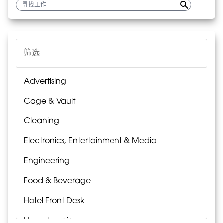
筛选
Advertising
Cage & Vault
Cleaning
Electronics, Entertainment & Media
Engineering
Food & Beverage
Hotel Front Desk
Housekeeping