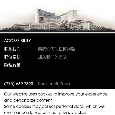
ACCESSIBILITY
联系我们
向我们询问任何问题
职位空缺
加入我们的团队
隐私政策
(775) 689-7390
Peppermill Reno
(775) 353-4943
Western Village
Our website uses cookies to improve your experience
and personalize content.
Some cookies may collect personal data, which we
use in accordance with our privacy policy.