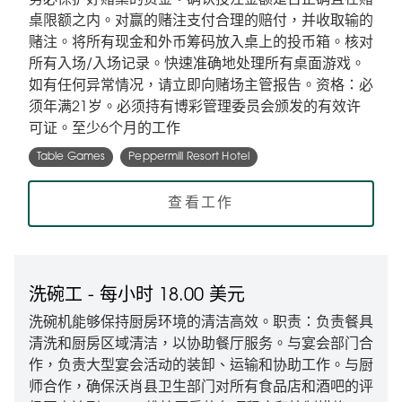
务必保护好赌桌的资金。确认投注金额是否正确且在赌
桌限额之内。对赢的赌注支付合理的赔付，并收取输的
赌注。将所有现金和外币筹码放入桌上的投币箱。核对
所有入场/入场记录。快速准确地处理所有桌面游戏。
如有任何异常情况，请立即向赌场主管报告。资格：必
须年满21岁。必须持有博彩管理委员会颁发的有效许
可证。至少6个月的工作
Table Games
Peppermill Resort Hotel
查看工作
洗碗工 - 每小时 18.00 美元
洗碗机能够保持厨房环境的清洁高效。职责：负责餐具
清洗和厨房区域清洁，以协助餐厅服务。与宴会部门合
作，负责大型宴会活动的装卸、运输和协助工作。与厨
师合作，确保沃肖县卫生部门对所有食品店和酒吧的评