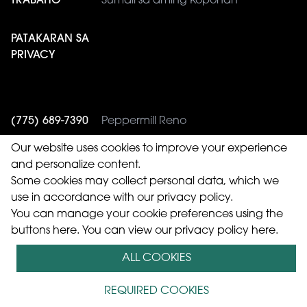
TRABAHO
Sumali sa aming Koponan
PATAKARAN SA
PRIVACY
(775) 689-7390
Peppermill Reno
(775) 353-4943
Western Village
Our website uses cookies to improve your experience
and personalize content.
Some cookies may collect personal data, which we
use in accordance with our privacy policy.
You can manage your cookie preferences using the
© 2026 Peppermill Casinos, Inc.
buttons here. You can
view our privacy policy here.
Nakareserba ang Lahat ng Karapatan.
ALL COOKIES
Wika:
English
El español
Tagalog
简体中文）
中國傳統
REQUIRED COOKIES
的）