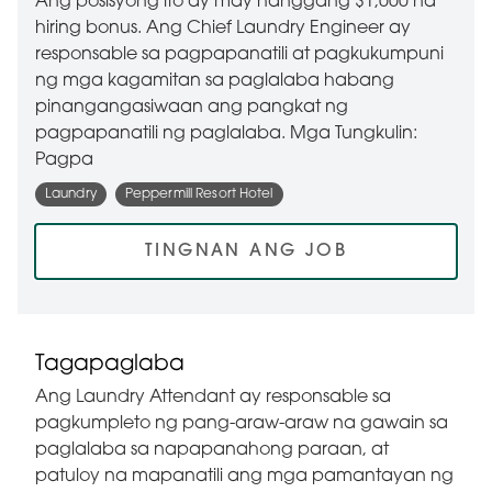
Ang posisyong ito ay may hanggang $1,000 na
hiring bonus. Ang Chief Laundry Engineer ay
responsable sa pagpapanatili at pagkukumpuni
ng mga kagamitan sa paglalaba habang
pinangangasiwaan ang pangkat ng
pagpapanatili ng paglalaba. Mga Tungkulin:
Pagpa
Laundry
Peppermill Resort Hotel
TINGNAN ANG JOB
Tagapaglaba
Ang Laundry Attendant ay responsable sa
pagkumpleto ng pang-araw-araw na gawain sa
paglalaba sa napapanahong paraan, at
patuloy na mapanatili ang mga pamantayan ng