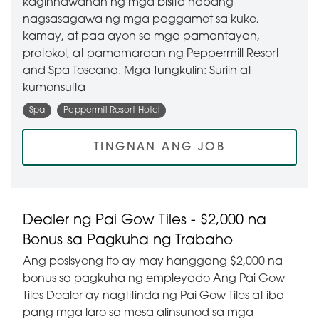
kaginhawahan ng mga bisita habang
nagsasagawa ng mga paggamot sa kuko,
kamay, at paa ayon sa mga pamantayan,
protokol, at pamamaraan ng Peppermill Resort
and Spa Toscana. Mga Tungkulin: Suriin at
kumonsulta
Spa
Peppermill Resort Hotel
TINGNAN ANG JOB
Dealer ng Pai Gow Tiles - $2,000 na
Bonus sa Pagkuha ng Trabaho
Ang posisyong ito ay may hanggang $2,000 na
bonus sa pagkuha ng empleyado Ang Pai Gow
Tiles Dealer ay nagtitinda ng Pai Gow Tiles at iba
pang mga laro sa mesa alinsunod sa mga