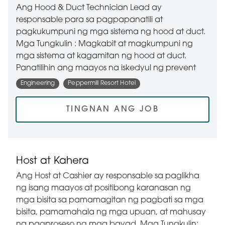
Ang Hood & Duct Technician Lead ay
responsable para sa pagpapanatili at
pagkukumpuni ng mga sistema ng hood at duct.
Mga Tungkulin : Magkabit at magkumpuni ng
mga sistema at kagamitan ng hood at duct.
Panatilihin ang maayos na iskedyul ng prevent
Engineering
Peppermill Resort Hotel
TINGNAN ANG JOB
Host at Kahera
Ang Host at Cashier ay responsable sa paglikha
ng isang maayos at positibong karanasan ng
mga bisita sa pamamagitan ng pagbati sa mga
bisita, pamamahala ng mga upuan, at mahusay
na pagproseso ng mga bayad. Mga Tungkulin: