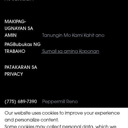
MAKIPAG-
UGNAYAN SA
AMIN
Tanungin Mo Kami Kahit ano
PAGBubukas NG
TRABAHO
Sumali sa aming Koponan
PATAKARAN SA
PRIVACY
(775) 689-7390
Peppermill Reno
(775) 353-4943
Western Village
Our website uses cookies to improve your experience
and personalize content.
Some cookies may collect personal data, which we