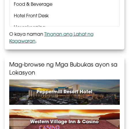
Food & Beverage
Hotel Front Desk
Housekeeping
O kaya naman
Tingnan ang Lahat ng
Laundry
Kagawaran
.
Passport Rewards
Poker
Mag-browse ng Mga Bubukas ayon sa
Lokasyon
Pool & Fitness
Reservations
Peppermill Resort Hotel
Retail
Security
Slots
Western Village Inn & Casino