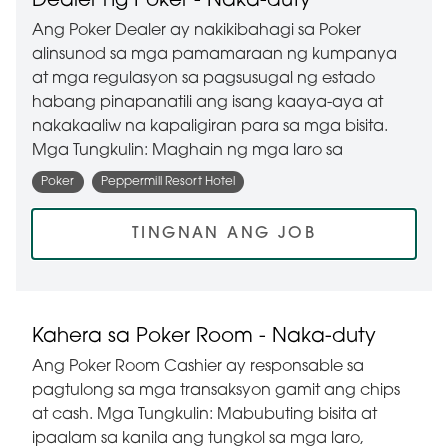
Dealer ng Poker - Naka-duty
Ang Poker Dealer ay nakikibahagi sa Poker
alinsunod sa mga pamamaraan ng kumpanya
at mga regulasyon sa pagsusugal ng estado
habang pinapanatili ang isang kaaya-aya at
nakakaaliw na kapaligiran para sa mga bisita.
Mga Tungkulin: Maghain ng mga laro sa
Poker
Peppermill Resort Hotel
TINGNAN ANG JOB
Kahera sa Poker Room - Naka-duty
Ang Poker Room Cashier ay responsable sa
pagtulong sa mga transaksyon gamit ang chips
at cash. Mga Tungkulin: Mabubuting bisita at
ipaalam sa kanila ang tungkol sa mga laro,