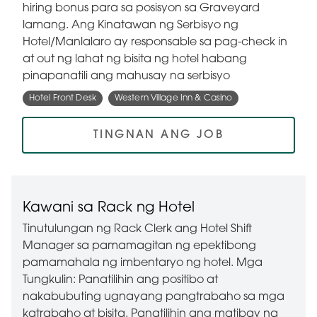
hiring bonus para sa posisyon sa Graveyard
lamang. Ang Kinatawan ng Serbisyo ng
Hotel/Manlalaro ay responsable sa pag-check in
at out ng lahat ng bisita ng hotel habang
pinapanatili ang mahusay na serbisyo
Hotel Front Desk
Western Village Inn & Casino
TINGNAN ANG JOB
Kawani sa Rack ng Hotel
Tinutulungan ng Rack Clerk ang Hotel Shift
Manager sa pamamagitan ng epektibong
pamamahala ng imbentaryo ng hotel. Mga
Tungkulin: Panatilihin ang positibo at
nakabubuting ugnayang pangtrabaho sa mga
katrabaho at bisita. Panatilihin ang matibay na