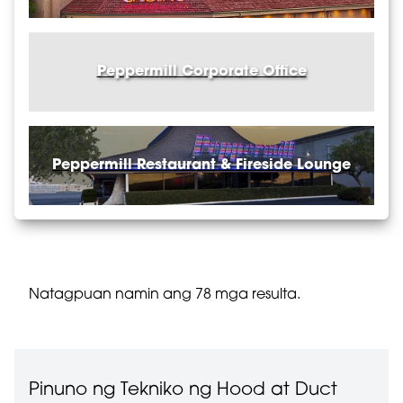
Spa
Sportsbook
Peppermill Corporate Office
Stewarding
Table Games
Technical Services
Peppermill Restaurant & Fireside Lounge
Transportation
Natagpuan namin ang 78 mga resulta.
Pinuno ng Tekniko ng Hood at Duct