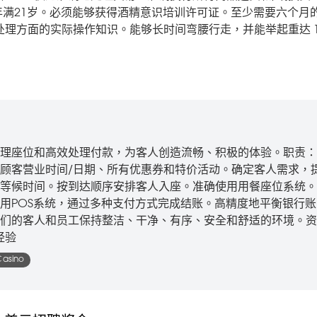
年满21岁。必须能够获得酒精意识培训许可证。至少需要六个月
处理方面的实际操作知识。能够长时间弯腰行走，并能举起重达 1
理座位和高效处理付款，为客人创造流畅、积极的体验。职责：
顾客营业时间/日期、所有优惠券和特价活动。确定客人需求，
等候时间。按到达顺序安排客人入座。准确使用用餐座位系统。
用POS系统，通过多种支付方式完成结账。高精度地平衡银行账
们的客人和员工保持整洁、干净、有序、安全和舒适的环境。资
经验
Casino