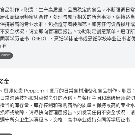
食品制作。职责：生产高质量、品质稳定的食品。不断强调日常
厨和高级厨师密切合作，处理与餐厅相关的所有事项，保持适当
保持最高的专业水准，包括遵守着装规范。如有任何设备损坏或
不安全状况，请立即向管理层报告。协助制定创意菜单。遵守所
同等学历证书（GED）、烹饪学徒证书或烹饪学校毕业证书者
厅有
Casino
奖金
。厨师负责 Peppermill 餐厅的日常食材准备和食品制作。职责
日常沟通技巧和对卓越烹饪的承诺。与餐厅主厨和高级厨师密切
适当的库存量、库存控制和采购商品的质量。保持最高的专业水
损坏或故障，请尽快向管理层报告。如发现任何不安全状况，请
遵守所有卫生消毒程序。资格：高中毕业或持有同等学历证书