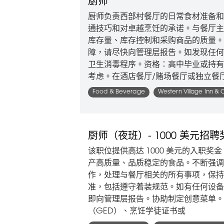
厨师
厨师负责西部村餐厅的日常食材准备和
通技巧和对卓越烹饪的承诺。与餐厅主
库存量、库存控制和采购商品的质量。
障，请尽快向管理层报告。如发现任何
卫生消毒程序。资格：高中毕业或持有
考虑。在酒店餐厅/赌场餐厅或独立餐
Food & Beverage
Western Village Inn & 
厨师（夜班）- 1000 美元招聘
该职位提供高达 1000 美元的入职奖金
产高质量、品质稳定的食品。不断强调
作，处理与餐厅相关的所有事项，保持
准，包括遵守着装规范。如有任何设备
即向管理层报告。协助制定创意菜单。
（GED）、烹饪学徒证书或