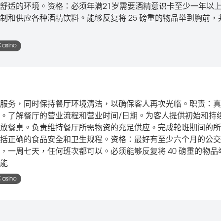
舒适的环境。资格：必须年满21岁需要酒精意识卡至少一年以
制和供应各种酒精饮料。能够反复将 25 磅重的物品举到胸前，
Casino
服务，同时保持餐厅环境清洁，以确保客人再次光临。职责：真
。了解餐厅的营业流程和营业时间/日期。为客人提供初始和持
放餐桌。负责维持餐厅所需物资的充足供应。完成轮班期间的所
括正确的食品安全和卫生规程。资格：最好有至少六个月的公交
，一周七天，任何班次都可以。必须能够反复将 40 磅重的物品
能
Casino