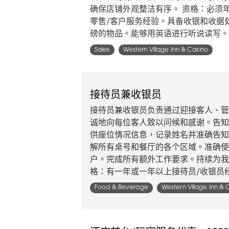
确保店铺外观整洁有序。 资格：必须
零售/客户服务经验。具备收银和收据
磅的物品。能够用英语进行听说读写。
Sales
Western Village Inn & Casino
接待员兼收银员
接待员兼收银员负责通过迎接客人、管
诚地向每位客人致以问候和感谢。告知
供座位情况信息，记录姓名并准确告知
解所有桌号和餐厅的各个区域。准确使
户。完成所有额外工作要求。持续为我
格：有一年或一年以上接待员/收​​银员
Food & Beverage
Western Village Inn & 