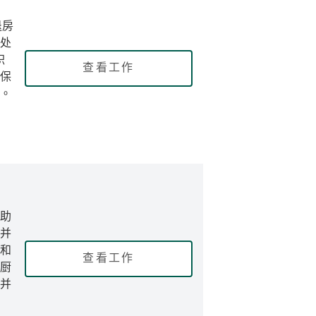
退房
处
职
查看工作
保
。
助
并
和
查看工作
厨
并