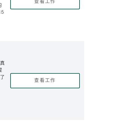
查看工作
的
5
真
提
了
查看工作