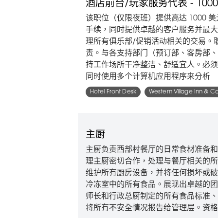
酒店前台/玩家服务代表 - 100
该职位（仅限夜班）提供高达 1000
手续，同时提供卓越的客户服务并最大
理所有俱乐部/促销活动相关的交易。
责。与各支持部门（预订部、客房部、
持工作场所干净整洁、舒适宜人。必须
同时使用多个计算机应用程序来分析
Hotel Front Desk
Western Village Inn & C
主厨
主厨负责西部村餐厅的日常食材准备和
理主厨密切合作，处理与餐厅相关的所
维护所有厨房设备，并将任何损坏或破
冷冻室中的所有食品。展现出卓越的团
师长和行政总厨制定的所有食品标准、
将所有不安全情况报告给管理层。资格