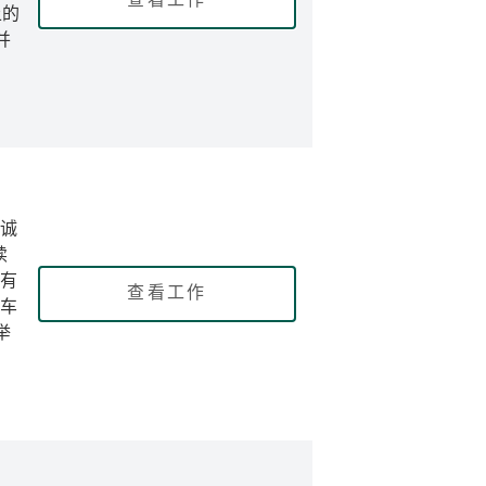
查看工作
上的
并
诚
续
有
查看工作
车
举