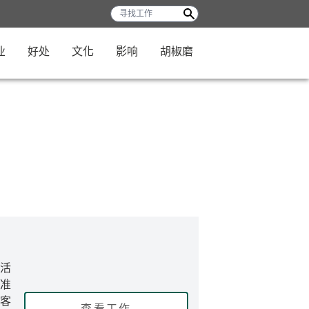
业
好处
文化
影响
胡椒磨
活
准
客