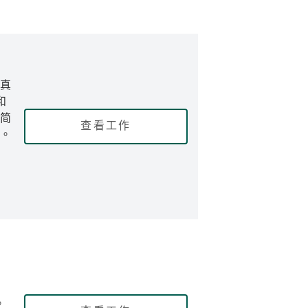
真
和
简
查看工作
。
。