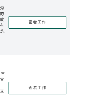
沟
的
故
查看工作
有
优先
：生
合
查看工作
立