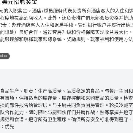
0 美元招聘奖金
 美元的入职奖金。酒店/球员服务代表负责所有酒店客人的入住和
程度地提高酒店收入。此外，还负责推广俱乐部会员资格并协助
职责：办理酒店客人入住和退房手续。管理银行账户并履行出纳
问讯处）良好合作。通过套房升级和价格保障实现收益最大化。
能够理解和解释玩家跟踪系统、奖励规则、玩家福利和使用方法
asino
食品生产。职责：生产高质量、品质稳定的食品。与餐厅主厨和
有事项，保持适当的库存量、库存控制和采购商品的质量。检查
损的部件报告给管理层。与主厨共同负责厨房管理。轮换冷藏室
队合作能力，随时随地与厨师伙伴们并肩作战。熟练掌握并遵守
规范和食谱。遵守所有卫生程序。确保所有安全标准得到遵守，
：优先