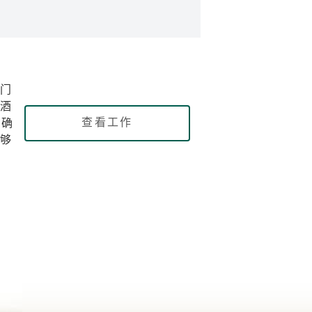
门
酒
查看工作
。确
够