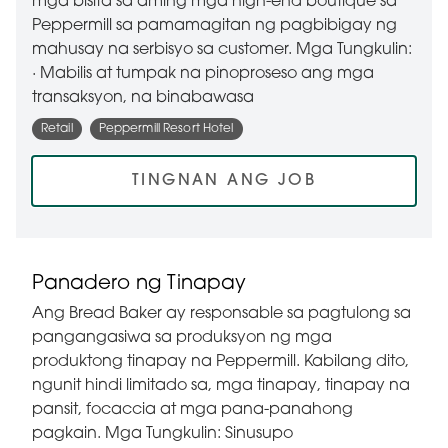
mga bisita sa aming mga high-end boutique sa
Peppermill sa pamamagitan ng pagbibigay ng
mahusay na serbisyo sa customer. Mga Tungkulin:
· Mabilis at tumpak na pinoproseso ang mga
transaksyon, na binabawasa
Retail
Peppermill Resort Hotel
TINGNAN ANG JOB
Panadero ng Tinapay
Ang Bread Baker ay responsable sa pagtulong sa
pangangasiwa sa produksyon ng mga
produktong tinapay na Peppermill. Kabilang dito,
ngunit hindi limitado sa, mga tinapay, tinapay na
pansit, focaccia at mga pana-panahong
pagkain. Mga Tungkulin: Sinusupo