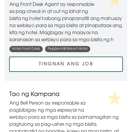
Ang Front Desk Agent ay responsable
sa pag-check in at out ng lahat ng
bisita ng hotel habang pinapanatili ang mahusay
na serbisyo para sa mga bisita at pinapataas ang
kita ng hotel. Magbigay ng maayos na
karanasan sa serbisyo para sa mga bisita ng h
Hotel Front Desk
Peppermill Resort Hotel
TINGNAN ANG JOB
Tao ng Kampana
Ang Bell Person ay responsable sa
pagbibigay ng mga espesyal na
serbisyo para sa mga bisita sa pamamagitan ng
pagtulong sa pag-usher ng mga bisita,
paghahatid ng bagahe, koreo ng mga bisita, at