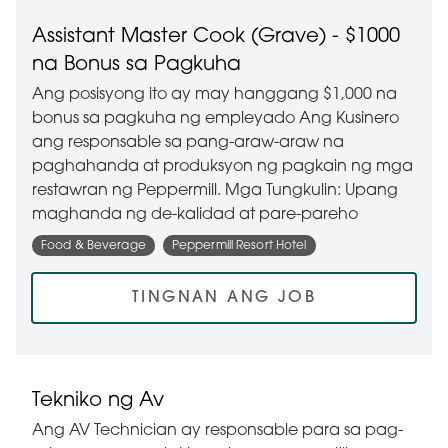
Assistant Master Cook (Grave) - $1000
na Bonus sa Pagkuha
Ang posisyong ito ay may hanggang $1,000 na
bonus sa pagkuha ng empleyado Ang Kusinero
ang responsable sa pang-araw-araw na
paghahanda at produksyon ng pagkain ng mga
restawran ng Peppermill. Mga Tungkulin: Upang
maghanda ng de-kalidad at pare-pareho
Food & Beverage
Peppermill Resort Hotel
TINGNAN ANG JOB
Tekniko ng Av
Ang AV Technician ay responsable para sa pag-