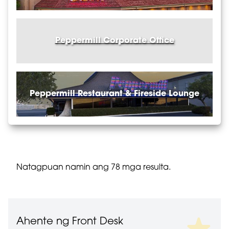
Spa
Sportsbook
Peppermill Corporate Office
Stewarding
Table Games
Technical Services
Peppermill Restaurant & Fireside Lounge
Transportation
Natagpuan namin ang 78 mga resulta.
Ahente ng Front Desk