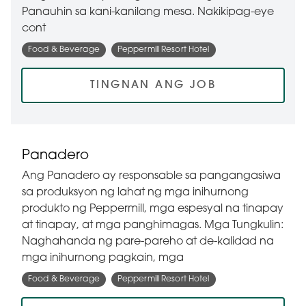
Panauhin sa kani-kanilang mesa. Nakikipag-eye
cont
Food & Beverage
Peppermill Resort Hotel
TINGNAN ANG JOB
Panadero
Ang Panadero ay responsable sa pangangasiwa
sa produksyon ng lahat ng mga inihurnong
produkto ng Peppermill, mga espesyal na tinapay
at tinapay, at mga panghimagas. Mga Tungkulin:
Naghahanda ng pare-pareho at de-kalidad na
mga inihurnong pagkain, mga
Food & Beverage
Peppermill Resort Hotel