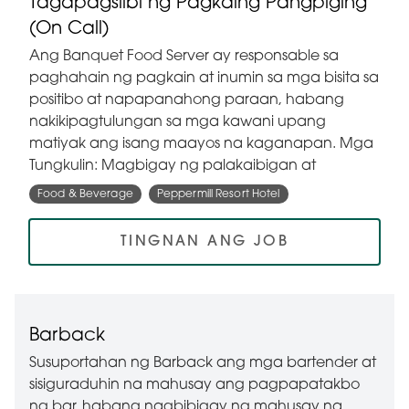
Tagapagsilbi ng Pagkaing Pangpiging
(On Call)
Ang Banquet Food Server ay responsable sa
paghahain ng pagkain at inumin sa mga bisita sa
positibo at napapanahong paraan, habang
nakikipagtulungan sa mga kawani upang
matiyak ang isang maayos na kaganapan. Mga
Tungkulin: Magbigay ng palakaibigan at
Food & Beverage
Peppermill Resort Hotel
TINGNAN ANG JOB
Barback
Susuportahan ng Barback ang mga bartender at
sisiguraduhin na mahusay ang pagpapatakbo
ng bar, habang nagbibigay ng mahusay na