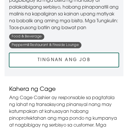
pagbibigay sa mga bisita ng mahusay at
palakaibigang serbisyo, habang pinapanatili ang
malinis na kapaligiran sa kainan upang matiyak
na babalik ang aming mga bisita. Mga Tungkulin:
Taos-pusong batiin ang bawat pan
Food & Beverage
Peppermill Restaurant & Fireside Lounge
TINGNAN ANG JOB
Kahera ng Cage
Ang Cage Cashier ay responsable sa pagtatala
ng lahat ng transaksyong pinansyal nang may
katumpakan at kahusayan habang
pinoprotektahan ang mga pondo ng kumpanya
at nagbibigay ng serbisyo sa customer. Mga