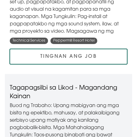
set up, pagpapatakbo, at pagpapanatili ng
audio at visual na kagamitan para sa mga
kaganapan. Mga Tungkulin: Pag-install at
pagpapatakbo ng mga sound system, ilaw, at
mga proyekto sa video. Magsagawa ng mg
Technical Services
Peppermill Resort Hotel
TINGNAN ANG JOB
Tagapagsilbi sa Likod - Magandang
Kainan
Buod ng Trabaho: Upang mabigyan ang mga
bisita ng epektibo, mahusay, at palakaibigang
serbisyo upang matiyak ang kanilang
pagbabalik-bisita. Mga Mahahalagang
Tungkulin: Taos-pusong binabati ang bawat