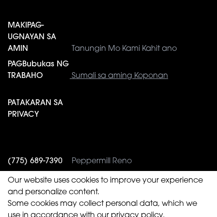
MAKIPAG-
UGNAYAN SA
AMIN
Tanungin Mo Kami Kahit ano
PAGBubukas NG
TRABAHO
Sumali sa aming Koponan
PATAKARAN SA
PRIVACY
(775) 689-7390
Peppermill Reno
(775) 353-4943
Western Village
Our website uses cookies to improve your experience
and personalize content.
Some cookies may collect personal data, which we
use in accordance with our privacy policy.