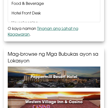
Food & Beverage
Hotel Front Desk
Housekeeping
O kaya naman
Tingnan ang Lahat ng
Laundry
Kagawaran
.
Passport Rewards
Poker
Mag-browse ng Mga Bubukas ayon sa
Lokasyon
Pool & Fitness
Reservations
Peppermill Resort Hotel
Retail
Security
Slots
Western Village Inn & Casino