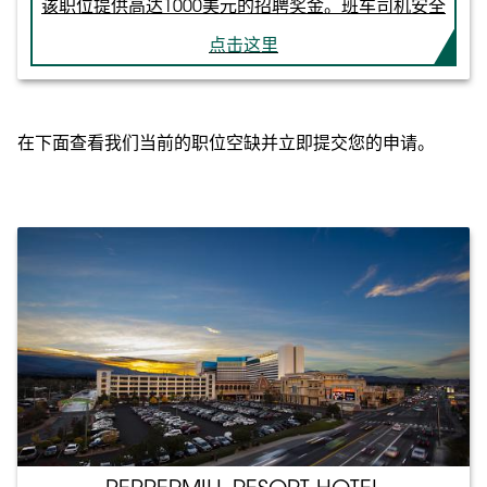
该职位提供高达1000美元的招聘奖金。班车司机安全
意识卡。有效的内华达州驾驶执照，且已生效至少一
及时地接送 Peppermill 的客人和西南航空公司的机
年。一周七天，任何班次都能上班。
点击这里
组人员往返机场。职责：请按照公布的时刻表行事，
以确保准时到达和离开。将即将离境的乘客送到航空
公司售票柜台前或机场主入口处。在行李提取出口北
端的指定接驳车区域接送所有到达的乘客。每班次都
在下面查看我们当前的职位空缺并立即提交您的申请。
要检查机油和冷却液。每次使用开始和结束时检查分
配的车辆，并将任何损坏或状况变化记录给行李队长
或管理人员。在每个班次期间和结束时清洁车辆内
部。资格：必须年满21岁。需持有有效的商业驾驶执
照（CDL）及客运资格证