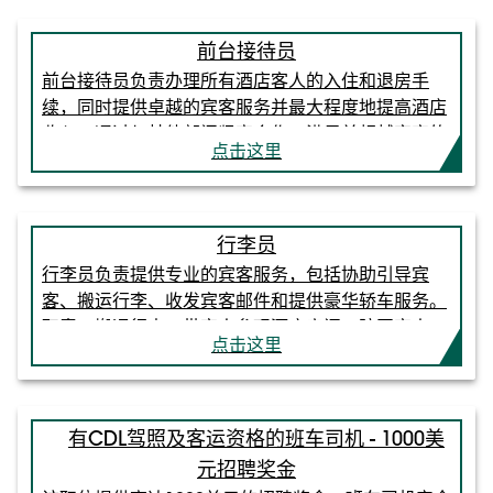
前台接待员
前台接待员负责办理所有酒店客人的入住和退房手
续，同时提供卓越的宾客服务并最大程度地提高酒店
收入。通过与其他部门紧密合作，满足并超越宾客的
点击这里
需求，为酒店客人提供无缝衔接的服务体验。职责：
办理酒店客人入住和退房手续。管理银行账户并履行
出纳职责。与各支持部门（预订部、行李部、客房
部、问讯部、礼宾部）良好合作。通过套房升级和价
行李员
格保障实现收益最大化。保持工作场所干净整洁、舒
行李员负责提供专业的宾客服务，包括协助引导宾
适宜人。资格：必须年满18岁。高中毕业证书或同等
客、搬运行李、收发宾客邮件和提供豪华轿车服务。
学历。有前台和客户服务经验者优先。
职责：搬运行李、带客人参观酒店房间、陪同客人、
点击这里
递送房卡并协助客人换房间。协助客人收发包裹。为
客人和员工提供路况信息。按照行李主管的指示，驾
驶豪华轿车接送获准入住的客人。协助行李调度员回
答客人的问题和电​​话。向行李队长报告所有豪华轿车
持有CDL驾照及客运资格的班车司机 - 1000美
的状况。清洁和维护行李车、储藏区和豪华轿车。资
元招聘奖金
格：必须年满21岁。必须在入职后 30 天内取得酒精